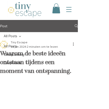
Post
All Posts
Tiny Escape
All Posts
13 jun 2024
2 minuten om te lezen
Waarom de beste ideeën
Ontspanning
ontstaan tijdens een
Deep Work
moment van ontspanning.