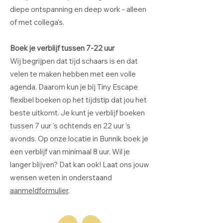
diepe ontspanning en deep work - alleen
of met collega's.
Boek je verblijf tussen 7-22 uur
Wij begrijpen dat tijd schaars is en dat
velen te maken hebben met een volle
agenda. Daarom kun je bij Tiny Escape
flexibel boeken op het tijdstip dat jou het
beste uitkomt. Je kunt je verblijf boeken
tussen 7 uur ’s ochtends en 22 uur ’s
avonds. Op onze locatie in Bunnik boek je
een verblijf van minimaal 8 uur. Wil je
langer blijven? Dat kan ook! Laat ons jouw
wensen weten in onderstaand
aanmeldformulier
.