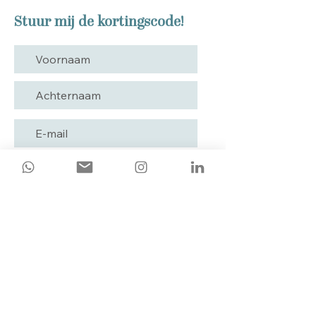
Stuur mij de kortingscode!
AANMELDEN
CONTACT