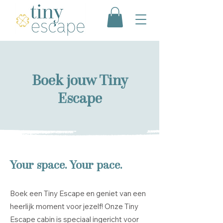
Boek jouw Tiny
Escape
Your space. Your pace.
Boek een Tiny Escape en geniet van een
heerlijk moment voor jezelf! Onze Tiny
Escape cabin is speciaal ingericht voor