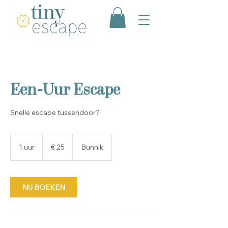
Een-Uur Escape
Snelle escape tussendoor?
25
euro
1 uur
1
€ 25
Bunnik
u
u
NU BOEKEN