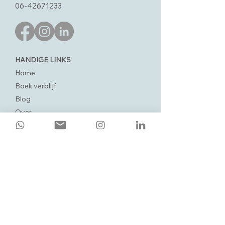
06-42671233
HANDIGE LINKS
Home
Boek verblijf
Blog
Over
Contact
Veelgestelde vragen
Algemene voorwaarden
Privacyverklaring
SCHRIJF JE IN VOOR DE NIEUWSBRIEF
& ONTVANG 20% KORTING