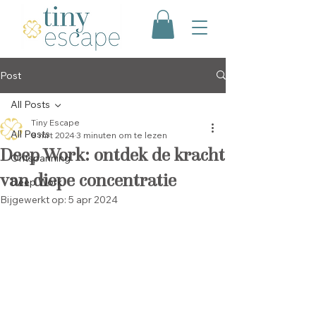
Post
All Posts
Tiny Escape
All Posts
8 mrt 2024
3 minuten om te lezen
Deep Work: ontdek de kracht
Ontspanning
van diepe concentratie
Deep Work
Bijgewerkt op:
5 apr 2024